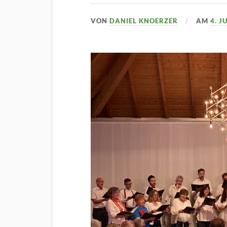
VON
DANIEL KNOERZER
AM
4. J