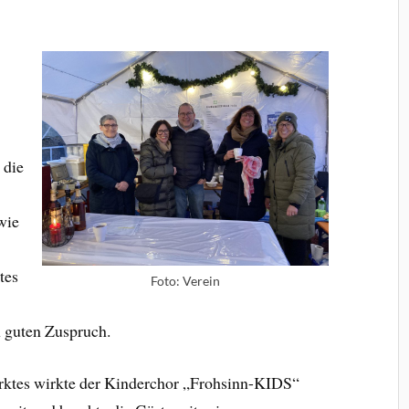
 die
wie
tes
Foto: Verein
 guten Zuspruch.
rktes wirkte der Kinderchor „Frohsinn-KIDS“