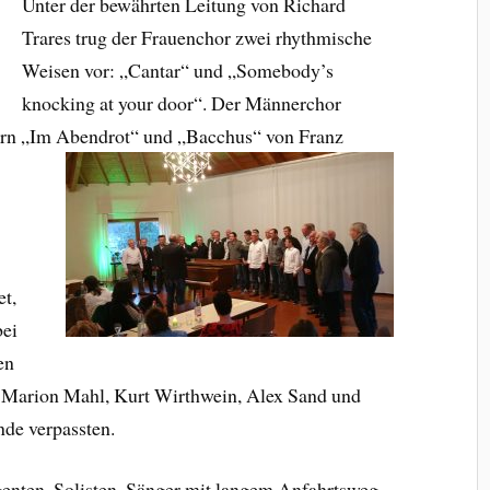
Unter der bewährten Leitung von Richard
Trares trug der Frauenchor zwei rhythmische
Weisen vor: „Cantar“ und „Somebody’s
knocking at your door“. Der Männerchor
dern „Im Abendrot“ und „Bacchus“ von Franz
t,
bei
en
 Marion Mahl, Kurt Wirthwein, Alex Sand und
de verpassten.
genten, Solisten, Sänger mit langem Anfahrtsweg,