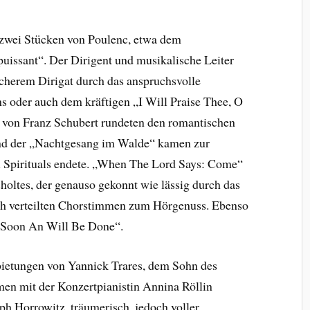
 zwei Stücken von Poulenc, etwa dem
puissant“. Der Dirigent und musikalische Leiter
icherem Dirigat durch das anspruchsvolle
 oder auch dem kräftigen „I Will Praise Thee, O
 von Franz Schubert rundeten den romantischen
und der „Nachtgesang im Walde“ kamen zur
i Spirituals endete. „When The Lord Says: Come“
oltes, der genauso gekonnt wie lässig durch das
h verteilten Chorstimmen zum Hörgenuss. Ebenso
 „Soon An Will Be Done“.
ietungen von Yannick Trares, dem Sohn des
men mit der Konzertpianistin Annina Röllin
ph Horrowitz, träumerisch, jedoch voller