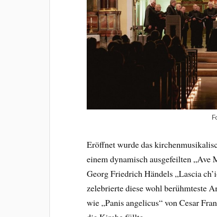
F
Eröffnet wurde das kirchenmusikalisc
einem dynamisch ausgefeilten „Ave M
Georg Friedrich Händels „Lascia ch’
zelebrierte diese wohl berühmteste A
wie „Panis angelicus“ von Cesar Fran
die Kirche füllte.